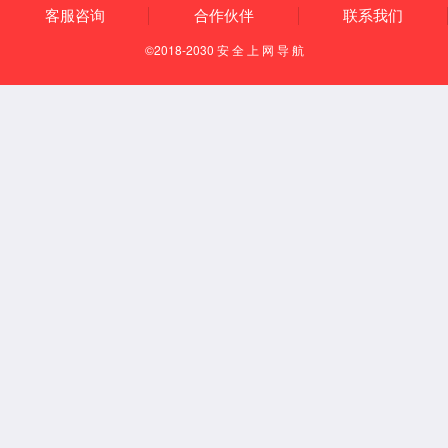
我们将对您的信息严格保密，请您放心填写
电话：0551-65846903
地址：安徽省合肥市高新区香樟大道206号西一幢
邮编：230088