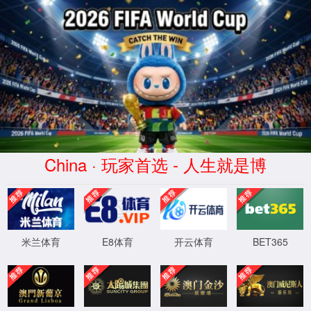
必威西汉姆联
En