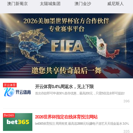
有机废气处理系统
适用于不同风量、不同浓度的有机废气处理
蓄热式焚烧设备
沸石转轮
催化燃烧设备
直燃式焚烧设备
产品特点
1、处理效率高，无二次污染，确保排气达到环保排放标准；
2、运行成本低，可合理回收利用热能，节省能源、具有显著的经
济效益；
3、设置多重安全设施，设备运转可靠、生产安全性能高；
4、模组化设计、适合低浓度大气量VOCs废气处理。
产品详情
应用工艺：化工、喷涂、烘房、印刷、医药、电子制造、轻工、冶