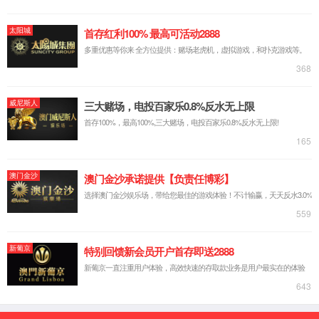
核博会期间，必威西汉姆联主动搭建交流桥梁，积极与
各类企业、科研机构开展合作洽谈。公司展位始终人气旺
盛，国内外企业代表纷纷驻足，与必威西汉姆联团队深入
交流。同时，公司自主研发的核燃料行业窑炉产品精彩亮
相，凭借稳定可靠的性能与突出的节能优势，同样赢得现
场客户的广泛关注。通过此次参展，必威西汉姆联不仅能