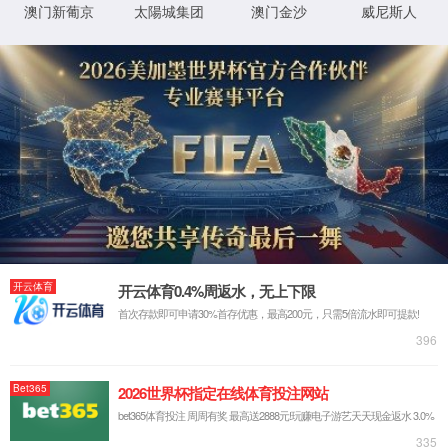
能核能高质量发展
发布日期：2025-11-13 浏览次数：650
2025 年 11 月 12 日上午，深圳会展中心迎来全球核能
领域顶级盛会——第四届中国核能高质量发展大会暨深圳
国际核能产业创新博览会（以下简称“核博会”）。在这场汇
聚全球行业智慧的核能盛宴中，中国·必威西汉姆联
(Betway)官方网站-Ultra Platform（以下简称“必威西汉姆
联”）闪耀登场，携核心技术与产品重磅亮相，充分展示在
核燃料领域的独特优势与强劲实力，一开展便吸引众多参
会者驻足关注。