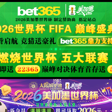
威西汉姆联
产品中心
解决方案
服务支持
扬鞭开新局 —— 宜源磷酸铁锂正极材料正
发布日期：2026-02-24 浏览次数：184
程 源创未来”为主题的磷酸铁锂正极材料项目投产仪式在江西宜春
化、智能化生产新阶段，对完善区域新能源产业链、推动绿色低