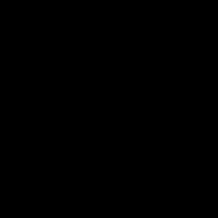
友情链接：
中华人民共和国工业和信息化部