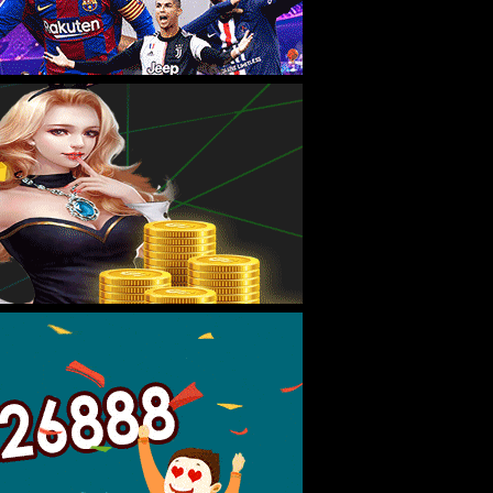
，当地市、区政府代表，合作银行代表，供应商代表及
是袁州区深耕新能源、新材料产业的重要成果，更是推
化与上下游企业的协同创新，为新能源产业发展贡献力