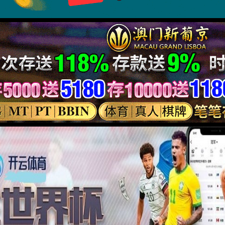
项目投产表示热烈祝贺，同时高度肯定了项目落地对激发当地经