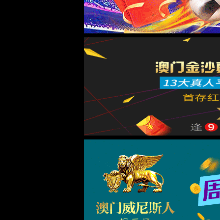
吉利集团副总裁、吉利科技总裁兼宜源科技总裁
宜源科技员工代表等共同出席仪式，见证这一重要时
作为宜源科技的掌舵人，总裁刘玉东在仪式上发
动产业高质量发展的关键一步，为区域产业转型升级
刘玉东强调，项目从规划到投产，得到了市区各
量。