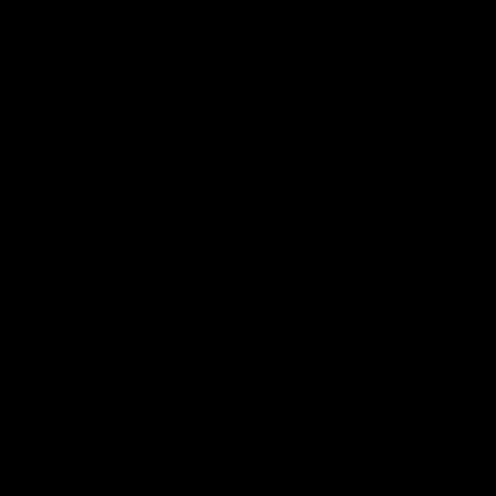
上一篇：无
下一篇：
实力铸就卓越，荣耀共同见证！ ——必威西