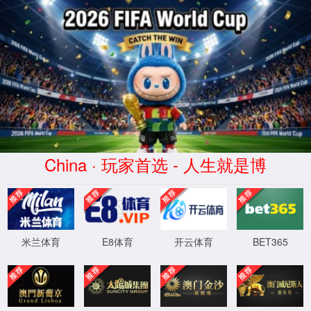
必威西汉姆联
En