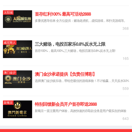
0551-65846903
我们将对您的信息严格保密，请您放心填写