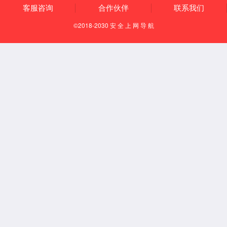
电话：0551-65846903
地址：安徽省合肥市高新区香樟大道206号西一幢
邮编：230088
关注我们
中国·必威西汉姆联(Betway)官方网站-Ultra Platform©版权所有
免责声明
营业执照
皖ICP备10206370号-1