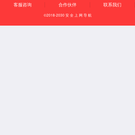
全自动电镀生产线
了解更多>>