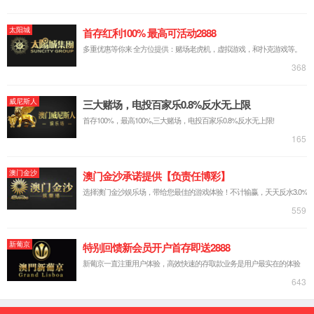
在线中水回用
电镀生产线
离
电镀生产线