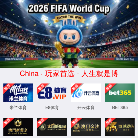
必威西汉姆联
En
电热装备
锂电装备
表面处理装备
资源循环装备
环保装备
智能工厂
电镀生产线